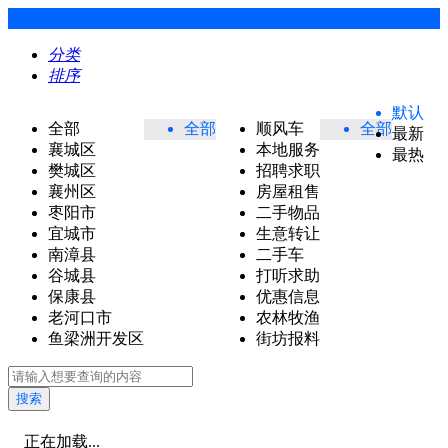
分类
排序
默认
全部
全部
顺风车
全部
最新
襄城区
本地服务
最热
樊城区
招聘求职
襄州区
房屋租售
枣阳市
二手物品
宜城市
生意转让
南漳县
二手车
谷城县
打听求助
保康县
优惠信息
老河口市
农林牧渔
鱼梁洲开发区
街坊报料
搜索
正在加载...