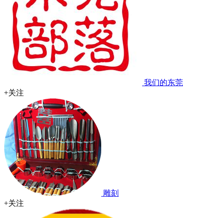
我们的东莞
+关注
雕刻
+关注