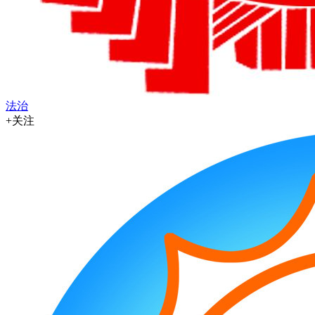
法治
+关注