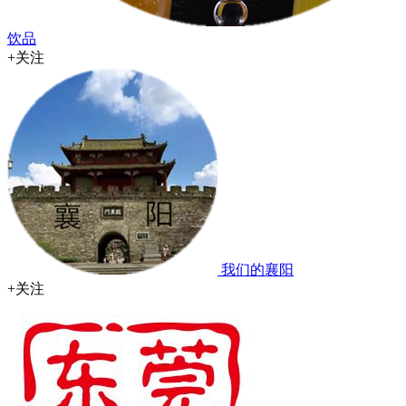
饮品
+关注
我们的襄阳
+关注