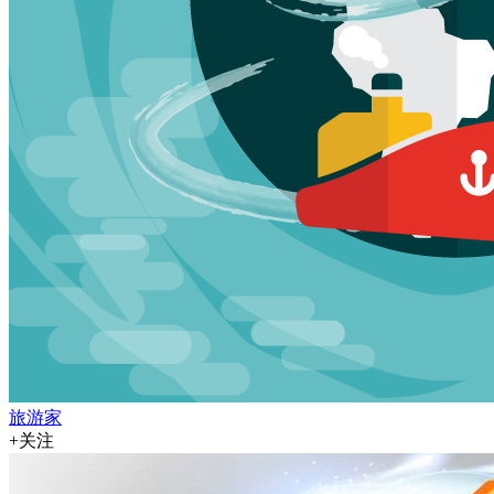
旅游家
+关注