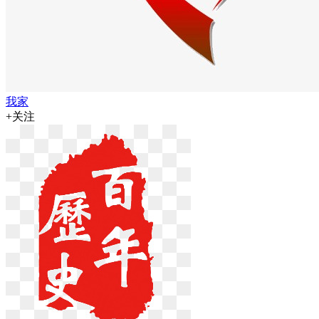
我家
+关注