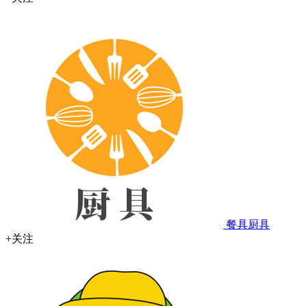
餐具厨具
+关注