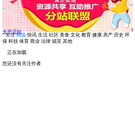
太平店站
关注
精选
快讯
生活
社区
美食
文化
教育
健康
房产
历史
环
保
科技
体育
商业
法律
搞笑
其他
正在加载
您还没有关注作者