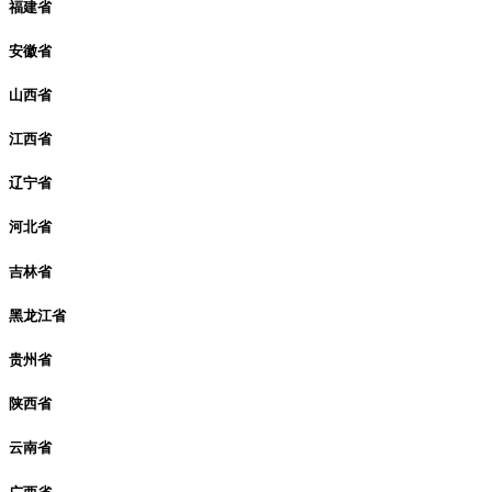
福建省
安徽省
山西省
江西省
辽宁省
河北省
吉林省
黑龙江省
贵州省
陕西省
云南省