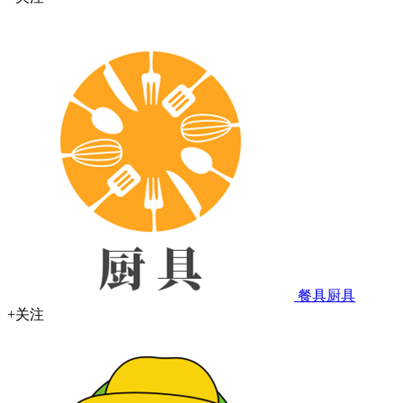
餐具厨具
+关注