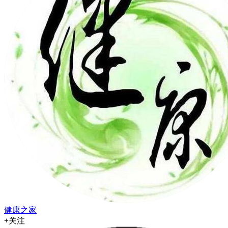
健康之家
+关注