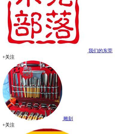
我们的东莞
+关注
雕刻
+关注