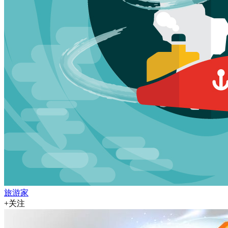
旅游家
+关注