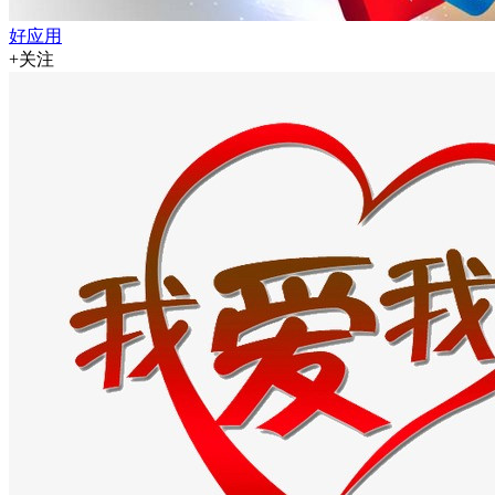
好应用
+关注