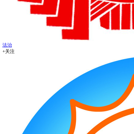
法治
+关注