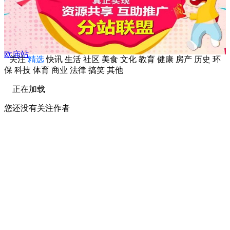
欧庙站
关注
精选
快讯
生活
社区
美食
文化
教育
健康
房产
历史
环
保
科技
体育
商业
法律
搞笑
其他
正在加载
您还没有关注作者