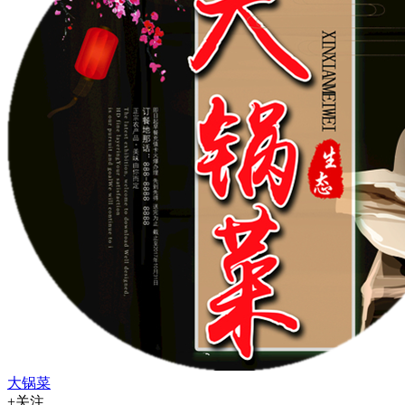
大锅菜
+关注