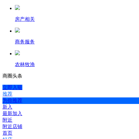
房产相关
商务服务
农林牧渔
商圈
头条
立即入驻
推荐
为你推荐
新入
最新加入
附近
附近店铺
首页