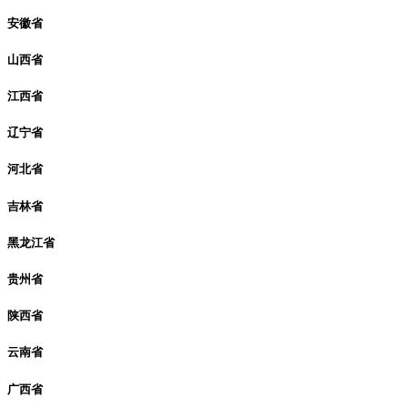
安徽省
山西省
江西省
辽宁省
河北省
吉林省
黑龙江省
贵州省
陕西省
云南省
广西省