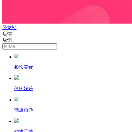
卧龙站
店铺
店铺
餐饮美食
休闲娱乐
酒店旅游
购物天地