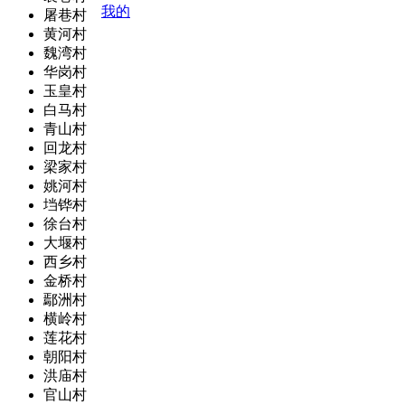
我的
屠巷村
黄河村
魏湾村
华岗村
玉皇村
白马村
青山村
回龙村
梁家村
姚河村
垱铧村
徐台村
大堰村
西乡村
金桥村
鄢洲村
横岭村
莲花村
朝阳村
洪庙村
官山村