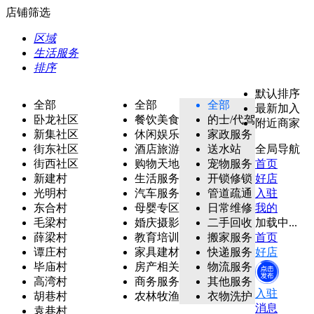
店铺筛选
区域
生活服务
排序
默认排序
全部
全部
全部
最新加入
卧龙社区
餐饮美食
的士/代驾
附近商家
新集社区
休闲娱乐
家政服务
街东社区
酒店旅游
送水站
全局导航
街西社区
购物天地
宠物服务
首页
新建村
生活服务
开锁修锁
好店
光明村
汽车服务
管道疏通
入驻
东合村
母婴专区
日常维修
我的
毛梁村
婚庆摄影
二手回收
加载中...
薛梁村
教育培训
搬家服务
首页
谭庄村
家具建材
快递服务
好店
毕庙村
房产相关
物流服务
高湾村
商务服务
其他服务
入驻
胡巷村
农林牧渔
衣物洗护
消息
袁巷村