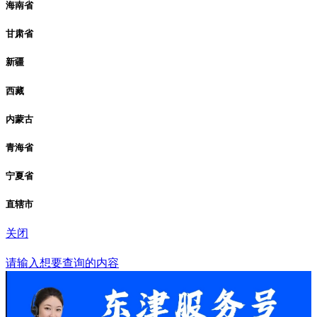
海南省
甘肃省
新疆
西藏
内蒙古
青海省
宁夏省
直辖市
关闭
东津站
请输入想要查询的内容