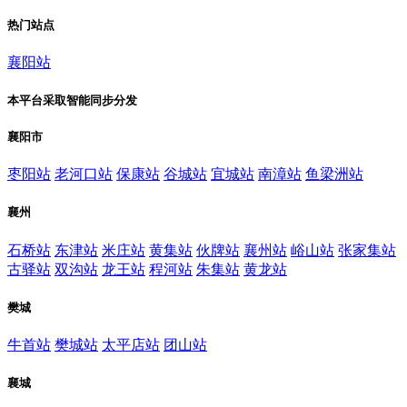
热门站点
襄阳站
本平台采取智能同步分发
襄阳市
枣阳站
老河口站
保康站
谷城站
宜城站
南漳站
鱼梁洲站
襄州
石桥站
东津站
米庄站
黄集站
伙牌站
襄州站
峪山站
张家集站
古驿站
双沟站
龙王站
程河站
朱集站
黄龙站
樊城
牛首站
樊城站
太平店站
团山站
襄城