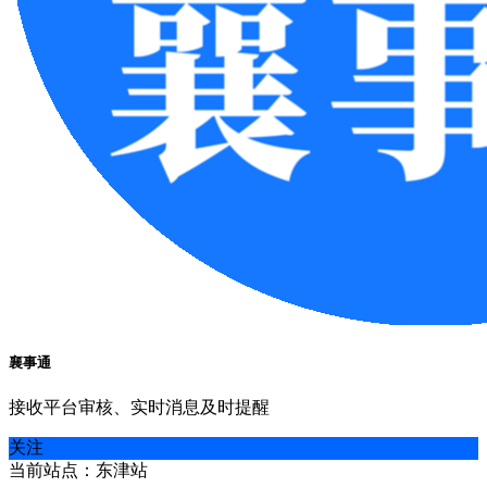
襄事通
接收平台审核、实时消息及时提醒
关注
当前站点：东津站