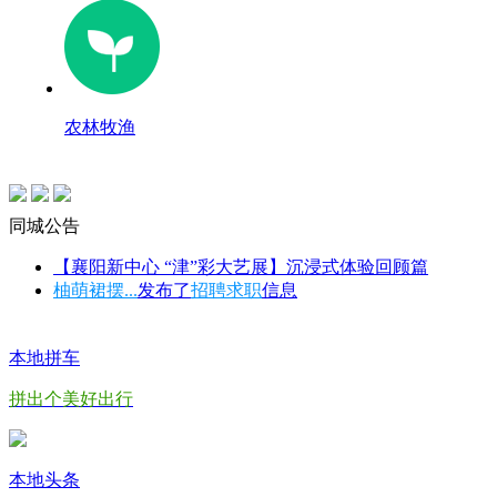
农林牧渔
同城公告
【襄阳新中心 “津”彩大艺展】沉浸式体验回顾篇
柚萌裙摆...
发布了
招聘求职
信息
本地拼车
拼出个美好出行
本地头条