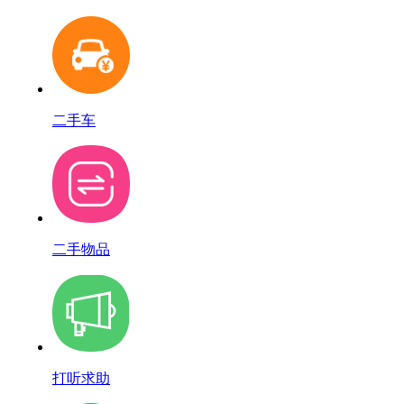
二手车
二手物品
打听求助