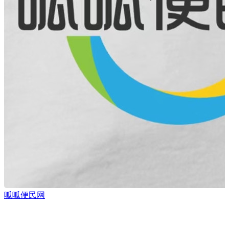
呱呱便民网