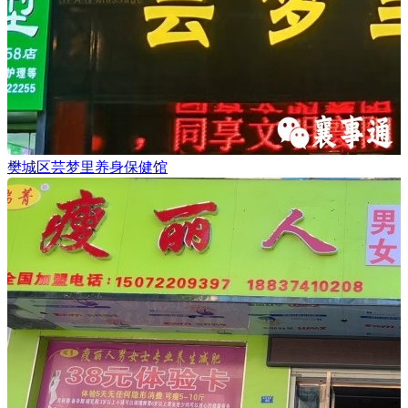
樊城区芸梦里养身保健馆