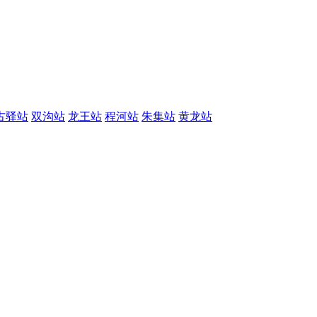
古驿站
双沟站
龙王站
程河站
朱集站
黄龙站