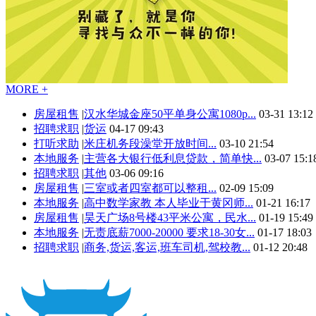
MORE +
房屋租售
|
汉水华城金座50平单身公寓1080p...
03-31 13:12
招聘求职
|
货运
04-17 09:43
打听求助
|
米庄机务段澡堂开放时间...
03-10 21:54
本地服务
|
主营各大银行低利息贷款，简单快...
03-07 15:1
招聘求职
|
其他
03-06 09:16
房屋租售
|
三室或者四室都可以整租...
02-09 15:09
本地服务
|
高中数学家教 本人毕业于黄冈师...
01-21 16:17
房屋租售
|
昊天广场8号楼43平米公寓，民水...
01-19 15:49
本地服务
|
无责底薪7000-20000 要求18-30女...
01-17 18:03
招聘求职
|
商务,货运,客运,班车司机,驾校教...
01-12 20:48