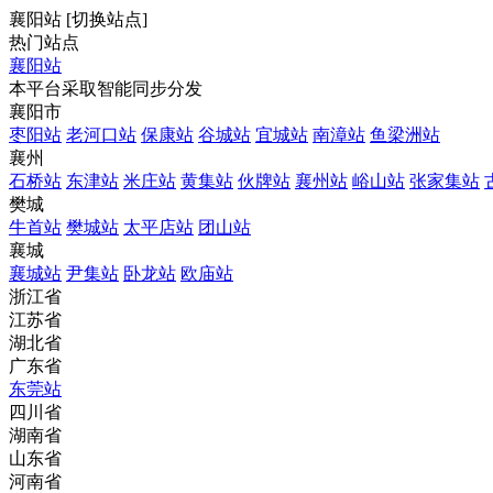
襄阳站
[
切换站点
]
热门站点
襄阳站
本平台采取智能同步分发
襄阳市
枣阳站
老河口站
保康站
谷城站
宜城站
南漳站
鱼梁洲站
襄州
石桥站
东津站
米庄站
黄集站
伙牌站
襄州站
峪山站
张家集站
樊城
牛首站
樊城站
太平店站
团山站
襄城
襄城站
尹集站
卧龙站
欧庙站
浙江省
江苏省
湖北省
广东省
东莞站
四川省
湖南省
山东省
河南省