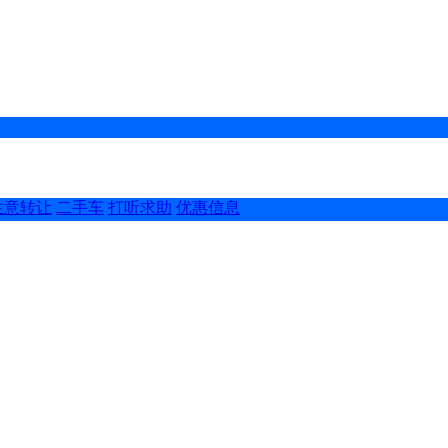
生意转让
二手车
打听求助
优惠信息