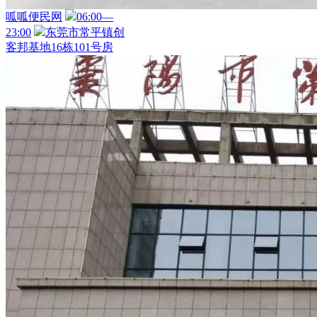
呱呱便民网
06:00—
23:00
东莞市常平镇创
客邦基地16栋101号房