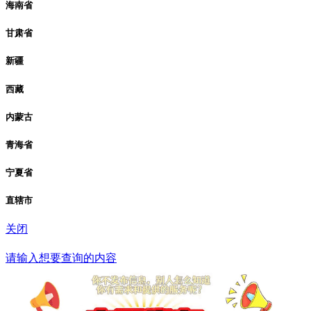
海南省
甘肃省
新疆
西藏
内蒙古
青海省
宁夏省
直辖市
关闭
襄阳站
请输入想要查询的内容