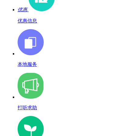
优惠
优惠信息
本地服务
打听求助