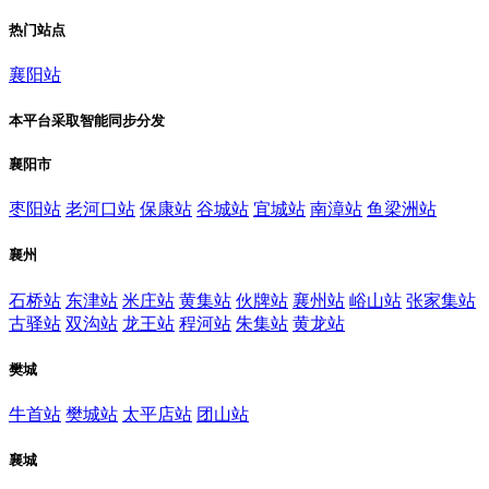
热门站点
襄阳站
本平台采取智能同步分发
襄阳市
枣阳站
老河口站
保康站
谷城站
宜城站
南漳站
鱼梁洲站
襄州
石桥站
东津站
米庄站
黄集站
伙牌站
襄州站
峪山站
张家集站
古驿站
双沟站
龙王站
程河站
朱集站
黄龙站
樊城
牛首站
樊城站
太平店站
团山站
襄城