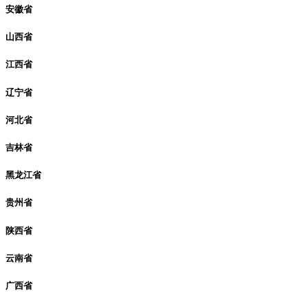
安徽省
山西省
江西省
辽宁省
河北省
吉林省
黑龙江省
贵州省
陕西省
云南省
广西省