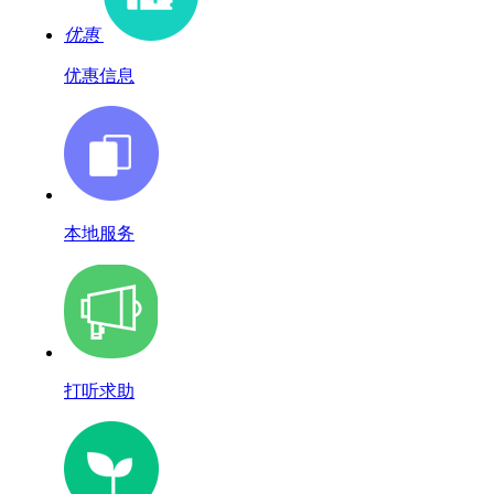
优惠
优惠信息
本地服务
打听求助