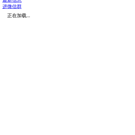
最新信息
进微信群
正在加载...