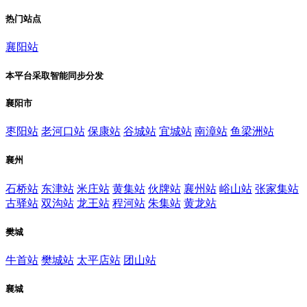
热门站点
襄阳站
本平台采取智能同步分发
襄阳市
枣阳站
老河口站
保康站
谷城站
宜城站
南漳站
鱼梁洲站
襄州
石桥站
东津站
米庄站
黄集站
伙牌站
襄州站
峪山站
张家集站
古驿站
双沟站
龙王站
程河站
朱集站
黄龙站
樊城
牛首站
樊城站
太平店站
团山站
襄城