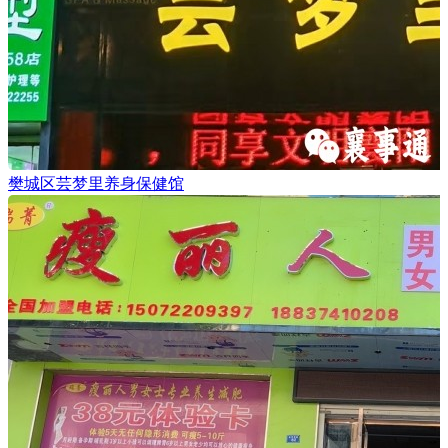
樊城区芸梦里养身保健馆