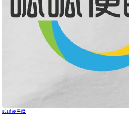
呱呱便民网